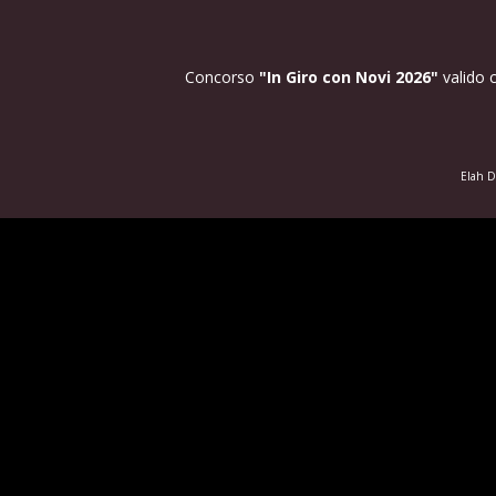
Concorso
"In Giro con Novi 2026"
valido c
Elah D